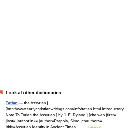
Look at other dictionaries:
Tatian
— the Assyrian [
[http://www.earlychristianwritings.com/info/tatian.html Introductory
Note To Tatian the Assyrian.] by J. E. Ryland.] [cite web |first=
|last= |authorlink= |author=Parpola, Simo |coauthors=
|title=Assyrian Identity in Ancient Times… …
Wikipedia