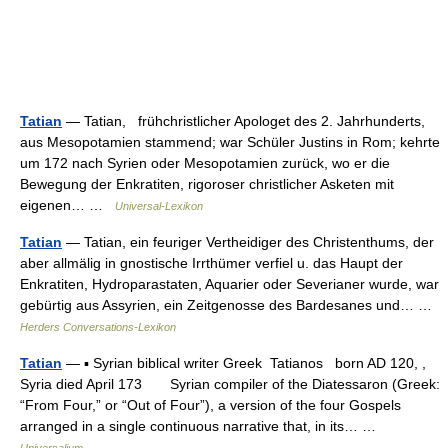
Tatian
— Tatian, frühchristlicher Apologet des 2. Jahrhunderts,
aus Mesopotamien stammend; war Schüler Justins in Rom; kehrte
um 172 nach Syrien oder Mesopotamien zurück, wo er die
Bewegung der Enkratiten, rigoroser christlicher Asketen mit
eigenen… …
Universal-Lexikon
Tatian
— Tatian, ein feuriger Vertheidiger des Christenthums, der
aber allmälig in gnostische Irrthümer verfiel u. das Haupt der
Enkratiten, Hydroparastaten, Aquarier oder Severianer wurde, war
gebürtig aus Assyrien, ein Zeitgenosse des Bardesanes und… …
Herders Conversations-Lexikon
Tatian
— ▪ Syrian biblical writer Greek Tatianos born AD 120, ,
Syria died April 173 Syrian compiler of the Diatessaron (Greek:
“From Four,” or “Out of Four”), a version of the four Gospels
arranged in a single continuous narrative that, in its… …