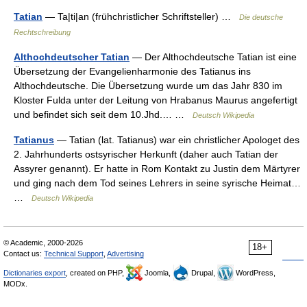
Tatian
— Ta|ti|an (frühchristlicher Schriftsteller) …
Die deutsche
Rechtschreibung
Althochdeutscher Tatian
— Der Althochdeutsche Tatian ist eine
Übersetzung der Evangelienharmonie des Tatianus ins
Althochdeutsche. Die Übersetzung wurde um das Jahr 830 im
Kloster Fulda unter der Leitung von Hrabanus Maurus angefertigt
und befindet sich seit dem 10.Jhd.… …
Deutsch Wikipedia
Tatianus
— Tatian (lat. Tatianus) war ein christlicher Apologet des
2. Jahrhunderts ostsyrischer Herkunft (daher auch Tatian der
Assyrer genannt). Er hatte in Rom Kontakt zu Justin dem Märtyrer
und ging nach dem Tod seines Lehrers in seine syrische Heimat…
…
Deutsch Wikipedia
© Academic, 2000-2026
18+
Contact us:
Technical Support
,
Advertising
Dictionaries export
, created on PHP,
Joomla,
Drupal,
WordPress,
MODx.