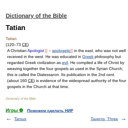
Dictionary of the Bible
Tatian
Tatian
(120–73
CE
)
A Christian
Apologist
[[➝
apologetic
]]
in the east, who was not well
received in the west. He was educated in
Greek
philosophy but
regarded Greek civilization as
evil
. He compiled a life of Christ by
weaving together the four gospels as used in the Syrian Church;
this is called the Diatessaron. Its publication in the 2nd cent.
(about 160
CE
) is evidence of the widespread authority of the four
gospels in the Church at that time.
Dictionary of the Bible
.
Игры ⚽
Поможем сделать НИР
Tarsus
Taverns, Three